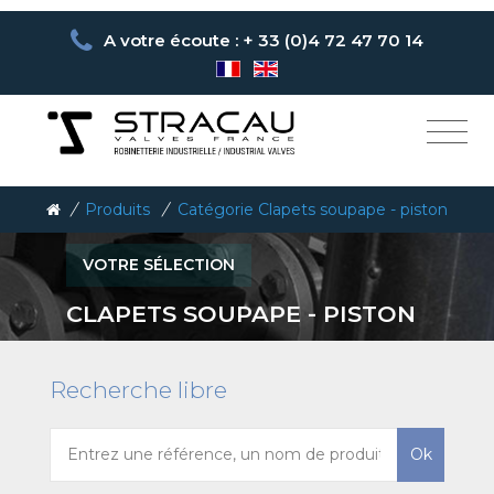
A votre écoute : + 33 (0)4 72 47 70 14
/
Produits
/
Catégorie Clapets soupape - piston
VOTRE SÉLECTION
CLAPETS SOUPAPE - PISTON
Recherche libre
Ok