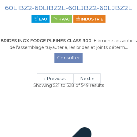
60LIBZ2-60LIBZ2L-60LJBZ2-60LJBZ2L
EAU
HVAC
INDUSTRIE
BRIDES INOX FORGE PLEINES CLASS 300.
Eléments essentiels
de l'assemblage tuyauterie, les brides et joints déterm...
Consulter
« Previous
Next »
Showing
521
to
528
of
549
results