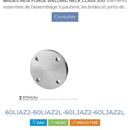
BRIDES INOX FORGE WELDING NECK CLASS 300.
Eléments
essentiels de l'assemblage tuyauterie, les brides et joints dé...
Consulter
60LIAZ2-60LIAZ2L-60LJAZ2-60LJAZ2L
EAU
HVAC
INDUSTRIE