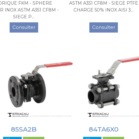
ORIQUE FKM - SPHERE
ASTM A351 CF8M - SIEGE PTFE
R INOX ASTM A351 CF8M -
CHARGE 50% INOX AISI 3...
SIEGE P...
Consulter
Consulter
85SA2B
84TA6X0