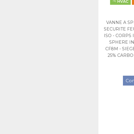
HVAC
VANNE A SP
SECURITE FE
ISO - CORPS 
SPHERE IN
CF8M - SIE
25% CARBON
Con