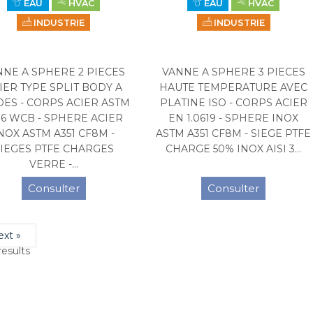
EAU
HVAC
EAU
HVAC
INDUSTRIE
INDUSTRIE
NNE A SPHERE 2 PIECES
VANNE A SPHERE 3 PIECES
IER TYPE SPLIT BODY A
HAUTE TEMPERATURE AVEC
DES - CORPS ACIER ASTM
PLATINE ISO - CORPS ACIER
16 WCB - SPHERE ACIER
EN 1.0619 - SPHERE INOX
NOX ASTM A351 CF8M -
ASTM A351 CF8M - SIEGE PTFE
IEGES PTFE CHARGES
CHARGE 50% INOX AISI 3...
VERRE -...
Consulter
Consulter
ext »
esults