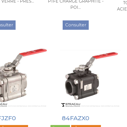
VERRE - PRES...
PTFE CHARGE GRAPHITE -
T
POI...
ACIE
sulter
Consulter
FJZF0
84FAZX0