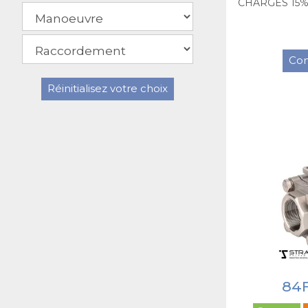
CHARGES 15% 
Con
Réinitialisez votre choix
84