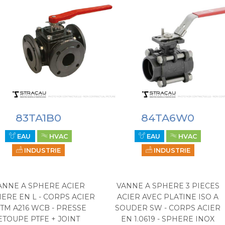
83TA1B0
84TA6W0
EAU
HVAC
EAU
HVAC
INDUSTRIE
INDUSTRIE
ANNE A SPHERE ACIER
VANNE A SPHERE 3 PIECES
ERE EN L - CORPS ACIER
ACIER AVEC PLATINE ISO A
TM A216 WCB - PRESSE
SOUDER SW - CORPS ACIER
ETOUPE PTFE + JOINT
EN 1.0619 - SPHERE INOX