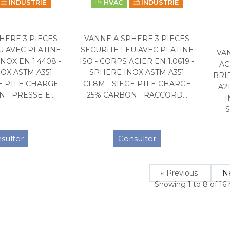
INDUSTRIE
HVAC
INDUSTRIE
HERE 3 PIECES
VANNE A SPHERE 3 PIECES
U AVEC PLATINE
SECURITE FEU AVEC PLATINE
VA
INOX EN 1.4408 -
ISO - CORPS ACIER EN 1.0619 -
AC
OX ASTM A351
SPHERE INOX ASTM A351
BRI
GE PTFE CHARGE
CF8M - SIEGE PTFE CHARGE
A2
 - PRESSE-E...
25% CARBON - RACCORD...
I
S
sulter
Consulter
« Previous
N
Showing
1
to
8
of
16
r