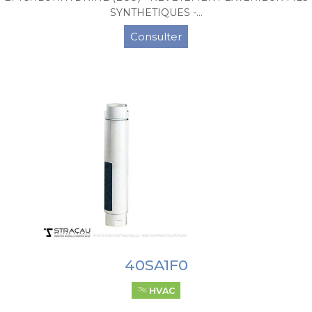
SYNTHETIQUES -...
Consulter
40SA1F0
HVAC