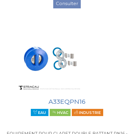
Consulter
A33EQPN16
EAU
HVAC
INDUSTRIE
EQUIPEMENT POUR CLAPET DOUBLE BATTANT PN16 -