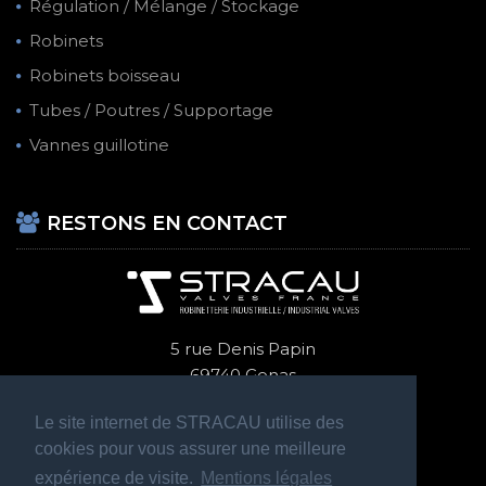
Régulation / Mélange / Stockage
Robinets
Robinets boisseau
Tubes / Poutres / Supportage
Vannes guillotine
RESTONS EN CONTACT
5 rue Denis Papin
69740 Genas
+ 33 (0)4 72 47 70 14
Le site internet de STRACAU utilise des
cookies pour vous assurer une meilleure
expérience de visite.
Mentions légales